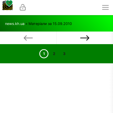
news.kh.ua
» Матеріали за 15.09.2010
1
2
3