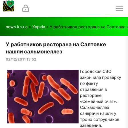
news.kh.ua
»
Харків
» У работников ресторана на Салтовке
У работников ресторана на Салтовке
нашли сальмонеллез
02/12/2011 13:52
Городская СЭС
закончила проверку
по факту
отравления в
ресторане
«Семейный очаг».
Сальмонеллез
санврачи нашли у
троих сотрудников
заведения.