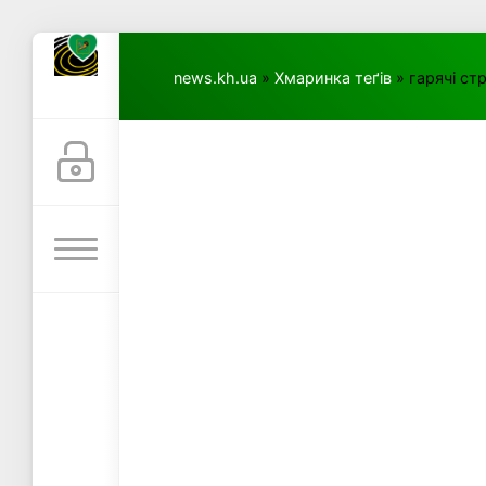
news.kh.ua
»
Хмаринка теґів
» гарячі ст