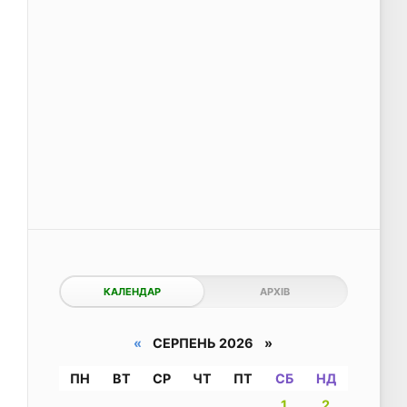
КАЛЕНДАР
АРХІВ
«
СЕРПЕНЬ 2026 »
ПН
ВТ
СР
ЧТ
ПТ
СБ
НД
1
2