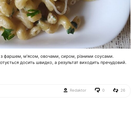
ть з фаршем, м'ясом, овочами, сиром, різними соусами.
отується досить швидко, а результат виходить пречудовий.
Redaktor
0
26
.