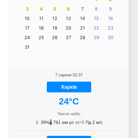
3
4
5
6
7
8
9
10
11
12
13
14
15
16
17
18
19
20
21
22
23
24
25
26
27
28
29
30
31
7 серпня 02:37
Харків
24°C
Чисте небо
💧 39%
🌡️ 761 мм рт. ст.
💨 Пд 2 м/с