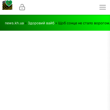
news.kh.ua
»
Здоровий вайб
» Щоб сонце не стало ворогом.