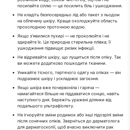
посипайте сіллю — це посилить біль і ушкодження.
Не кладіть безпосередньо лід або пакет з льодом
на обпечену шкіру. Краще охолоджуйте область
прохолодною проточною водою.
Якщо з’явилися пухирі — не проколюйте і не
здирайте їх. Це природна стерильна плівка; її
ушкодження підвищує ризик інфекції.
Не відривайте шкіру, що лущиться після опіку. Так
ви можете додатково пошкодити тканини.
Уникайте тісного, тертячого одягу на опіках — він
подразнює шкіру і ускладнює загоєння.
Якщо шкіра вже почервоніла і гаряча —
намагайтеся більше не піддаватися сонцю, навіть
наступного дня. Бережіть уражені ділянки від
подальшого ультрафіолету.
Не ігноруйте зміни родимок або інші підозрілі зміни
після сонячних опіків. Зверніться до дерматолога
для дерматоскопії, щоб вчасно виключити рак