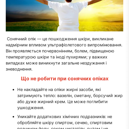
Сонячний опік — це пошкодження шкіри, викликане
надмірним впливом ультрафіолетового випромінювання.
Він проявляється почервонінням, болем, підвищеною
температурою шкіри та іноді пухирями; у важких
випадках може виникнути загальне нездужання і
зневоднення.
Що не робити при сонячних опіках
Не накладайте на опіки жирні засоби, які
затримують тепло: вазелін, сметану, борсучий жир
або дуже жирний крем. Це може поглибити
ушкодження.
Уникайте додаткових хімічних подразників: не
обробляйте шкіру спиртом, сечею, спиртовим
розчином йоду, соком чистотілу, оцтом і не