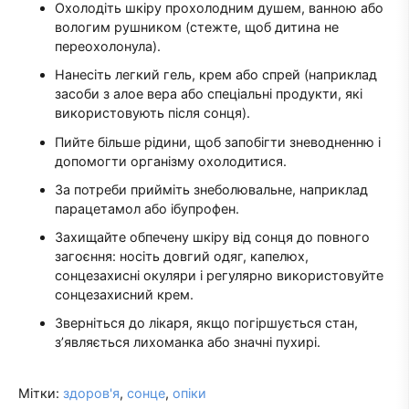
Охолодіть шкіру прохолодним душем, ванною або
вологим рушником (стежте, щоб дитина не
переохолонула).
Нанесіть легкий гель, крем або спрей (наприклад
засоби з алое вера або спеціальні продукти, які
використовують після сонця).
Пийте більше рідини, щоб запобігти зневодненню і
допомогти організму охолодитися.
За потреби прийміть знеболювальне, наприклад
парацетамол або ібупрофен.
Захищайте обпечену шкіру від сонця до повного
загоєння: носіть довгий одяг, капелюх,
сонцезахисні окуляри і регулярно використовуйте
сонцезахисний крем.
Зверніться до лікаря, якщо погіршується стан,
з’являється лихоманка або значні пухирі.
Мітки:
здоров'я
,
сонце
,
опіки