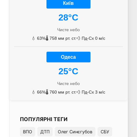
Київ
28°C
Чисте небо
💧 63%
🌡️ 758 мм рт. ст.
💨 Пд-Сх 0 м/с
Одеса
25°C
Чисте небо
💧 66%
🌡️ 760 мм рт. ст.
💨 Пд-Сх 3 м/с
ПОПУЛЯРНІ ТЕГИ
ВПО
ДТП
Олег Синєгубов
СБУ