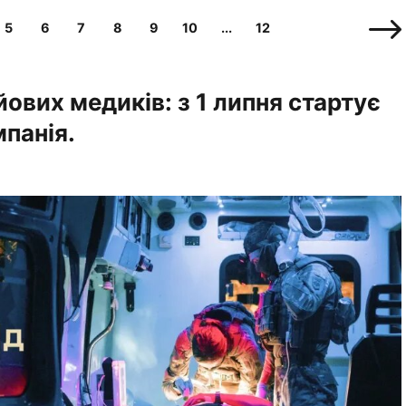
5
6
7
8
9
10
...
12
ових медиків: з 1 липня стартує
мпанія.