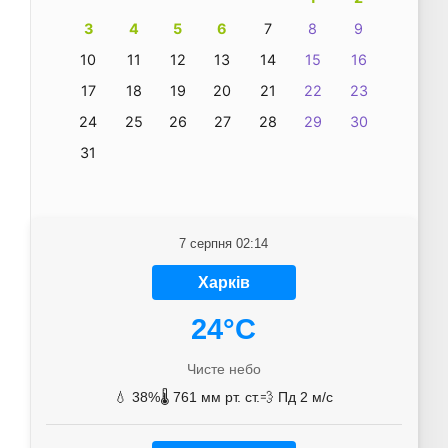
3
4
5
6
7
8
9
10
11
12
13
14
15
16
17
18
19
20
21
22
23
24
25
26
27
28
29
30
31
7 серпня 02:14
Харків
24°C
Чисте небо
💧 38%
🌡️ 761 мм рт. ст.
💨 Пд 2 м/с