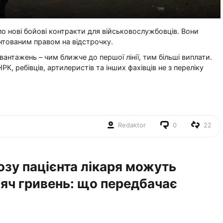
о нові бойові контракти для військовослужбовців. Вони
нтованим правом на відстрочку.
антажень – чим ближче до першої лінії, тим більші виплати.
РК, ребівців, артилеристів та інших фахівців не з переліку
.
Redaktor
0
22
озу пацієнта лікаря можуть
яч гривень: що передбачає