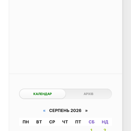
КАЛЕНДАР
АРХІВ
«
СЕРПЕНЬ 2026 »
ПН
ВТ
СР
ЧТ
ПТ
СБ
НД
1
2