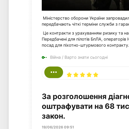
Міністерство оборони України запровадил
передбачають чіткі терміни служби з гара
Це контракти з урахуванням ризику та нав
Передбачені для пілотів БпЛА, операторів Н
посад для піхотно-штурмового контракту
Війна
/
Варто знати сьогодні
За розголошення діагн
оштрафувати на 68 тис
закон.
19/06/2026 09:51