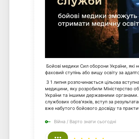
Бойові медики Сил оборони України, які н
фаховий ступінь або вищу освіту за адап
З 1 липня розпочинається цільова вступна
медицини, яку розробили Міністерство об
України та іншими державними органами. О
службових обов'язків, вступ за результата
вже набутого бойового досвіду та практ
Війна
/
Варто знати сьогодні