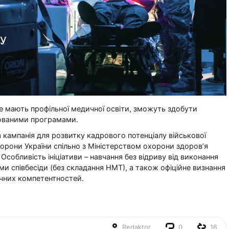
е мають профільної медичної освіти, зможуть здобути
тованими програмами.
 кампанія для розвитку кадрового потенціалу військової
орони України спільно з Міністерством охорони здоров’я
собливість ініціативи – навчання без відриву від виконання
ми співбесіди (без складання НМТ), а також офіційне визнання
ичних компетентностей.
Redaktor
0
16