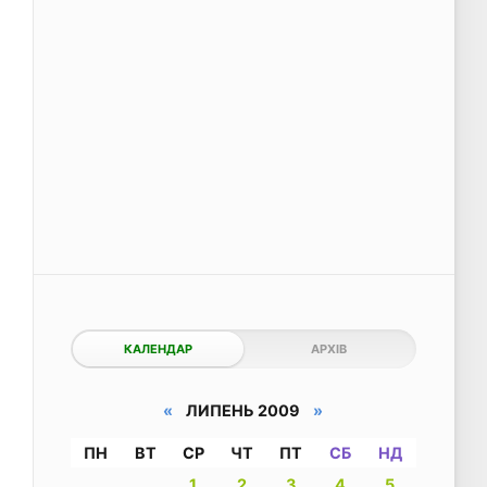
КАЛЕНДАР
АРХІВ
«
ЛИПЕНЬ 2009
»
ПН
ВТ
СР
ЧТ
ПТ
СБ
НД
1
2
3
4
5