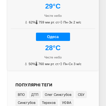
29°C
Чисте небо
💧 62%
🌡️ 759 мм рт. ст.
💨 Пн-Зх 2 м/с
Одеса
28°C
Чисте небо
💧 50%
🌡️ 760 мм рт. ст.
💨 Пн-Сх 3 м/с
ПОПУЛЯРНІ ТЕГИ
ВПО
ДТП
Олег Синєгубов
СБУ
Синєгубов
Терехов
УЄФА