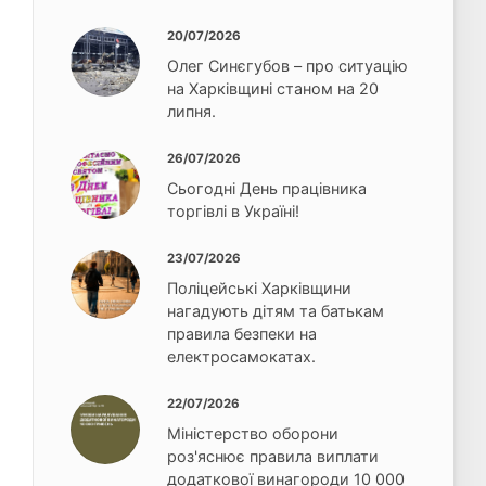
20/07/2026
Олег Синєгубов – про ситуацію
на Харківщині станом на 20
липня.
26/07/2026
Сьогодні День працівника
торгівлі в Україні!
23/07/2026
Поліцейські Харківщини
нагадують дітям та батькам
правила безпеки на
електросамокатах.
22/07/2026
Міністерство оборони
роз'яснює правила виплати
додаткової винагороди 10 000