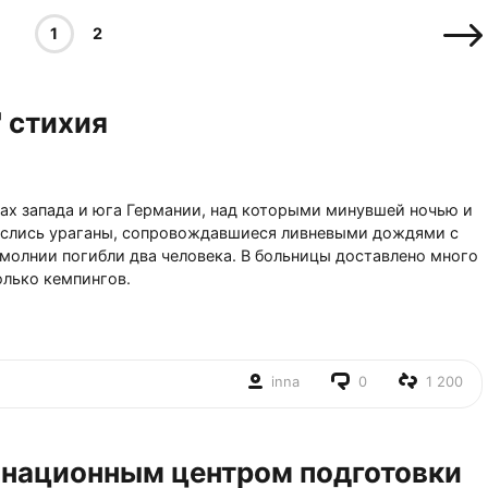
1
2
" стихия
ах запада и юга Германии, над которыми минувшей ночью и
еслись ураганы, сопровождавшиеся ливневыми дождями с
 молнии погибли два человека. В больницы доставлено много
олько кемпингов.
inna
0
1 200
инационным центром подготовки