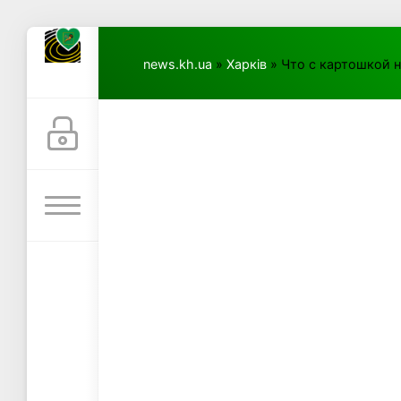
news.kh.ua
»
Харків
» Что с картошкой н