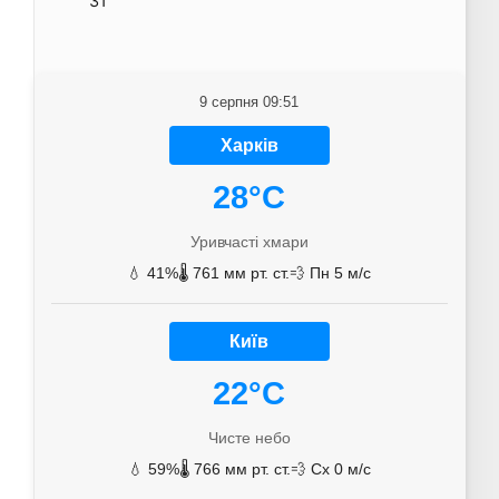
31
9 серпня 09:51
Харків
28°C
Уривчасті хмари
💧 41%
🌡️ 761 мм рт. ст.
💨 Пн 5 м/с
Київ
22°C
Чисте небо
💧 59%
🌡️ 766 мм рт. ст.
💨 Сх 0 м/с