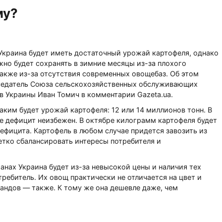
му?
 Украина будет иметь достаточный урожай картофеля, однако
жно будет сохранять в зимние месяцы из-за плохого
также из-за отсутствия современных овощебаз. Об этом
седатель Союза сельскохозяйственных обслуживающих
в Украины Иван Томич в комментарии Gazeta.ua.
аким будет урожай картофеля: 12 или 14 миллионов тонн. В
е дефицит неизбежен. В октябре килограмм картофеля будет
 дефицита. Картофель в любом случае придется завозить из
етко сбалансировать интересы потребителя и
анах Украина будет из-за невысокой цены и наличия тех
ребитель. Их овощ практически не отличается на цвет и
ландов — также. К тому же она дешевле даже, чем