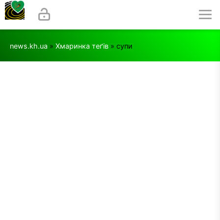
news.kh.ua
»
Хмаринка теґів
» супи