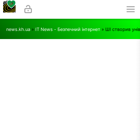
news.kh.ua
»
IT News - Безпечний інтернет
» ШІ створив уні