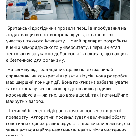
Британські дослідники провели перші випробування на
людях вакцини проти коронавірусів, створеної за
участю штучного інтелекту. Новий препарат розробили
вчені з Кембриджського університету, і перший етап
тестування за участю добровольців показав, що вакцина
є безпечною для організму.
На відміну від традиційних щеплень, які зазвичай
спрямовані на конкретні варіанти вірусів, нова розробка
має ширший принцип дії. Вона покликана забезпечувати
захист одразу від кількох представників родини
коронавірусів — як тих, що вже відомі, так і потенційних
майбутніх загроз.
Штучний інтелект відіграв ключову роль у створенні
препарату. Алгоритми проаналізували величезні обсяги
генетичних даних різних вірусів та визначили ділянки, які
залишаються майже незмінними навіть після численних