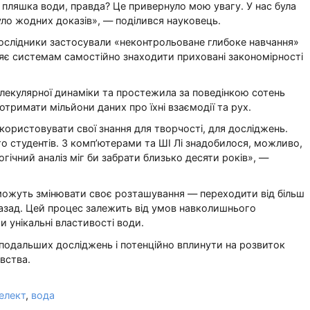
пляшка води, правда? Це привернуло мою увагу. У нас була
було жодних доказів», — поділився науковець.
дослідники застосували «неконтрольоване глибоке навчання»
яє системам самостійно знаходити приховані закономірності
лекулярної динаміки та простежила за поведінкою сотень
отримати мільйони даних про їхні взаємодії та рух.
ористовувати свої знання для творчості, для досліджень.
о студентів. З комп’ютерами та ШІ Лі знадобилося, можливо,
огічний аналіз міг би забрати близько десяти років», —
можуть змінювати своє розташування — переходити від більш
назад. Цей процес залежить від умов навколишнього
 унікальні властивості води.
подальших досліджень і потенційно вплинути на розвиток
вства.
елект
,
вода