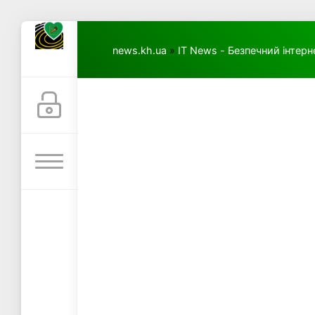
news.kh.ua
»
IT News - Безпечний інтерн