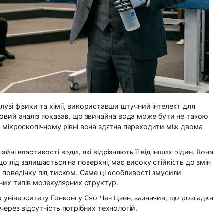
узі фізики та хімії, використавши штучний інтелект для
овий аналіз показав, що звичайна вода може бути не такою
 мікроскопічному рівні вона здатна переходити між двома
йні властивості води, які відрізняють її від інших рідин. Вона
о лід залишається на поверхні, має високу стійкість до змін
поведінку під тиском. Саме ці особливості змусили
зних типів молекулярних структур.
о університету Гонконгу Сяо Чен Цзен, зазначив, що розгадка
через відсутність потрібних технологій.