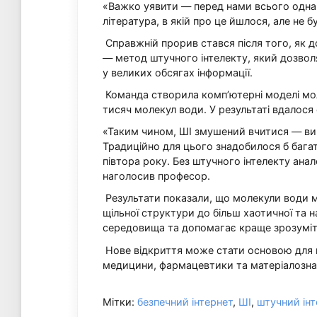
«Важко уявити — перед нами всього одна 
література, в якій про це йшлося, але не 
Справжній прорив стався після того, як 
— метод штучного інтелекту, який дозвол
у великих обсягах інформації.
Команда створила комп’ютерні моделі мо
тисяч молекул води. У результаті вдалося 
«Таким чином, ШІ змушений вчитися — вик
Традиційно для цього знадобилося б багат
півтора року. Без штучного інтелекту анал
наголосив професор.
Результати показали, що молекули води 
щільної структури до більш хаотичної та 
середовища та допомагає краще зрозуміти
Нове відкриття може стати основою для 
медицини, фармацевтики та матеріалозна
Мітки:
безпечний інтернет
,
ШІ
,
штучний інт