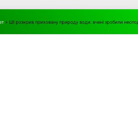
ет
» ШІ розкрив приховану природу води: вчені зробили неспод