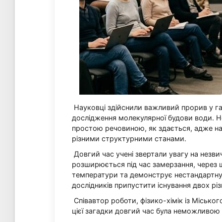
Науковці здійснили важливий прорив у гал
дослідження молекулярної будови води. Н
простою речовиною, як здається, адже на
різними структурними станами.
Довгий час учені звертали увагу на незвича
розширюється під час замерзання, через щ
температури та демонструє нестандартну 
дослідників припустити існування двох рі
Співавтор роботи, фізико-хімік із Міськог
цієї загадки довгий час була неможливою 