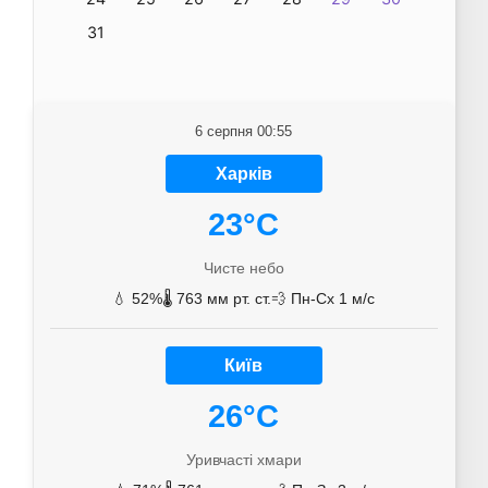
31
6 серпня 00:55
Харків
23°C
Чисте небо
💧 52%
🌡️ 763 мм рт. ст.
💨 Пн-Сх 1 м/с
Київ
26°C
Уривчасті хмари